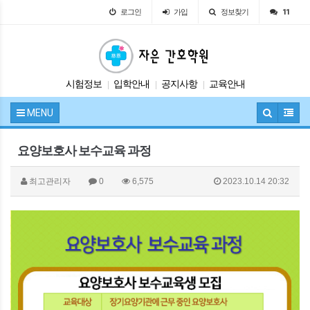
로그인
가입
정보찾기
11
시험정보
입학안내
공지사항
교육안내
|
|
|
자유게시판
|
MENU
요양보호사 보수교육 과정
최고관리자
0
6,575
2023.10.14 20:32