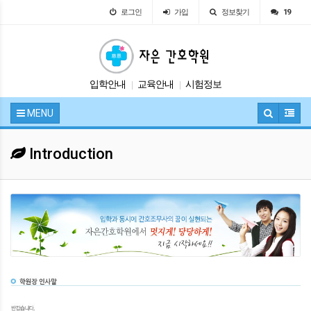
로그인
가입
정보찾기
19
입학안내
교육안내
시험정보
|
|
자유게시판
공지사항
|
|
MENU
Introduction