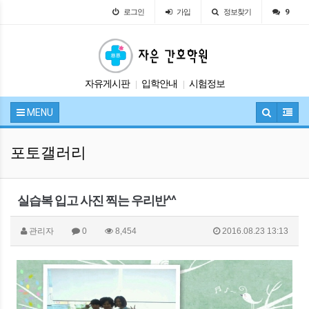
로그인
가입
정보찾기
9
자유게시판
입학안내
시험정보
|
|
교육안내
공지사항
|
|
MENU
포토갤러리
실습복 입고 사진 찍는 우리반^^
관리자
0
8,454
2016.08.23 13:13